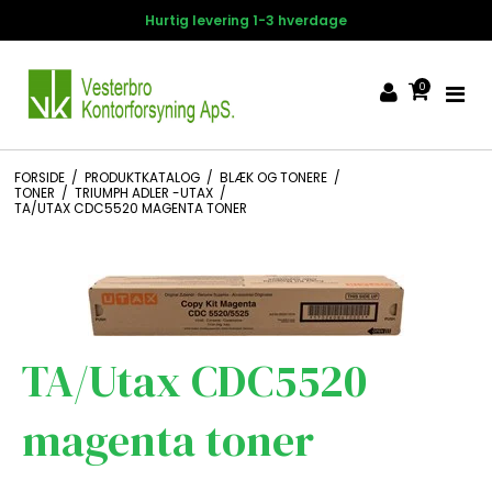
Hurtig levering 1-3 hverdage
0
FORSIDE
/
PRODUKTKATALOG
/
BLÆK OG TONERE
/
TONER
/
TRIUMPH ADLER -UTAX
/
TA/UTAX CDC5520 MAGENTA TONER
TA/Utax CDC5520
magenta toner