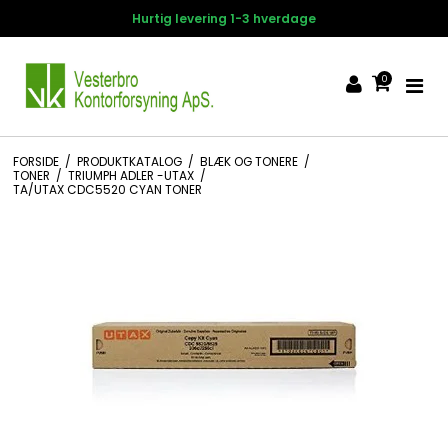
Hurtig levering 1-3 hverdage
0
FORSIDE
/
PRODUKTKATALOG
/
BLÆK OG TONERE
/
TONER
/
TRIUMPH ADLER -UTAX
/
TA/UTAX CDC5520 CYAN TONER