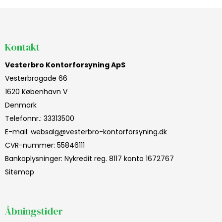
Kontakt
Vesterbro Kontorforsyning ApS
Vesterbrogade 66
1620 København V
Denmark
Telefonnr.
:
33313500
E-mail
:
websalg@vesterbro-kontorforsyning.dk
CVR-nummer
:
55846111
Bankoplysninger
:
Nykredit reg. 8117 konto 1672767
Sitemap
Åbningstider