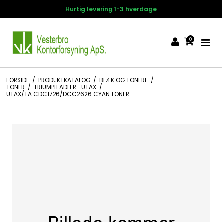
Hurtig levering 1-3 hverdage
0
FORSIDE
/
PRODUKTKATALOG
/
BLÆK OG TONERE
/
TONER
/
TRIUMPH ADLER -UTAX
/
UTAX/TA CDC1726/DCC2626 CYAN TONER