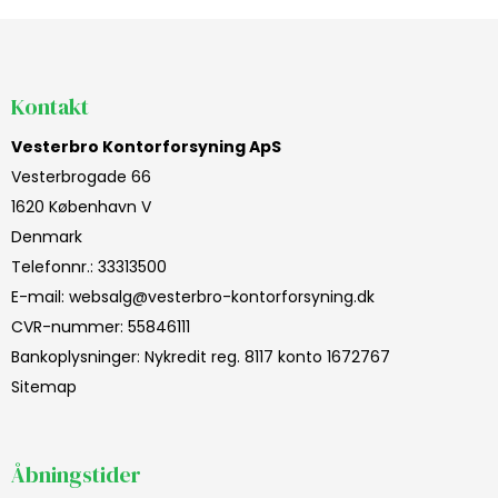
Kontakt
Vesterbro Kontorforsyning ApS
Vesterbrogade 66
1620 København V
Denmark
Telefonnr.
:
33313500
E-mail
:
websalg@vesterbro-kontorforsyning.dk
CVR-nummer
:
55846111
Bankoplysninger
:
Nykredit reg. 8117 konto 1672767
Sitemap
Åbningstider