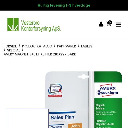
Hurtig levering 1-3 hverdage
0
FORSIDE
/
PRODUKTKATALOG
/
PAPIRVARER
/
LABELS
/
SPECIAL
/
AVERY MAGNETISKE ETIKETTER 210X297 5ARK