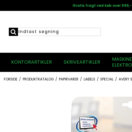
Gratis fragt ved køb over 599,-
MASKIN
KONTORARTIKLER
SKRIVEARTIKLER
ELEKTRO
FORSIDE
/
PRODUKTKATALOG
/
PAPIRVARER
/
LABELS
/
SPECIAL
/
AVERY S