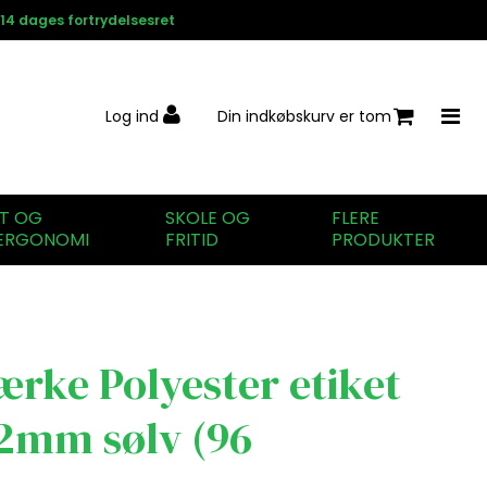
14 dages fortrydelsesret
Log ind
Din indkøbskurv er tom
IT OG
SKOLE OG
FLERE
ERGONOMI
FRITID
PRODUKTER
ærke Polyester etiket
,2mm sølv (96