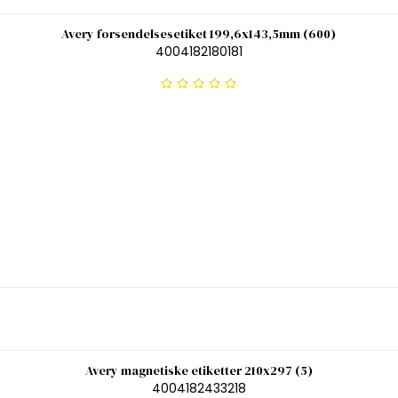
Avery forsendelsesetiket 199,6x143,5mm (600)
4004182180181
Avery magnetiske etiketter 210x297 (5)
4004182433218