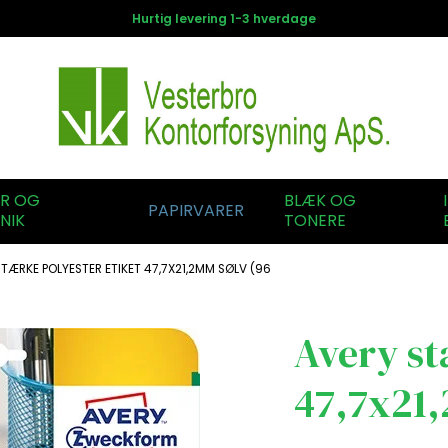
Hurtig levering 1-3 hverdage
ER OG
BLÆK OG
PAPIRVARER
NIK
TONERE
TÆRKE POLYESTER ETIKET 47,7X21,2MM SØLV (96
Avery st
47,7x21