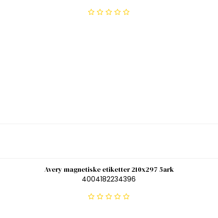
Avery magnetiske etiketter 210x297 5ark
4004182234396