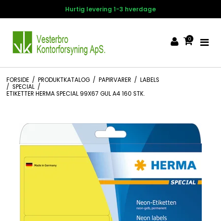
Hurtig levering 1-3 hverdage
0
FORSIDE
/
PRODUKTKATALOG
/
PAPIRVARER
/
LABELS
/
SPECIAL
/
ETIKETTER HERMA SPECIAL 99X67 GUL A4 160 STK.