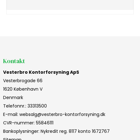
Kontakt
Vesterbro Kontorforsyning ApS
Vesterbrogade 66
1620 København V
Denmark
Telefonnr.
:
33313500
E-mail
:
websalg@vesterbro-kontorforsyning.dk
CVR-nummer
:
55846111
Bankoplysninger
:
Nykredit reg. 8117 konto 1672767
Sitemap