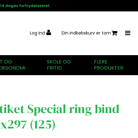
14 dages fortrydelsesret
Log ind
Din indkøbskurv er tom
IT OG
SKOLE OG
FLERE
ERGONOMI
FRITID
PRODUKTER
iket Special ring bind
8x297 (125)