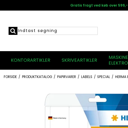
Gratis fragt ved køb over 599,-
MASKIN
KONTORARTIKLER
SKRIVEARTIKLER
ELEKTRO
FORSIDE
/
PRODUKTKATALOG
/
PAPIRVARER
/
LABELS
/
SPECIAL
/
HERMA E