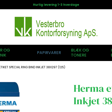
Hurtig levering 1-3 hverdage
ER OG
BLÆK OG
PAPIRVARER
NIK
TONERE
TIKET SPECIAL RING BIND INKJET 38X297 (125)
Herma et
Inkjet 3