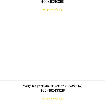
4004182180181
Avery magnetiske etiketter 210x297 (5)
4004182433218