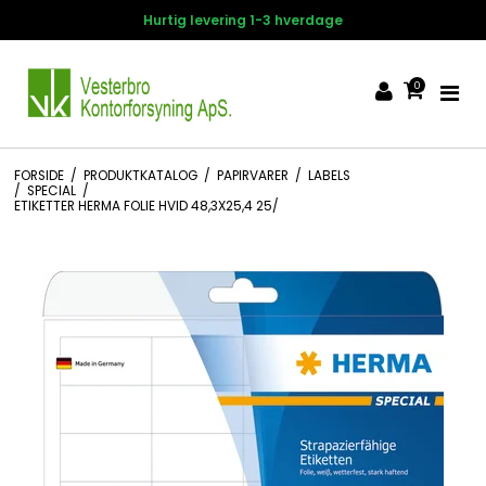
Hurtig levering 1-3 hverdage
0
FORSIDE
/
PRODUKTKATALOG
/
PAPIRVARER
/
LABELS
/
SPECIAL
/
ETIKETTER HERMA FOLIE HVID 48,3X25,4 25/