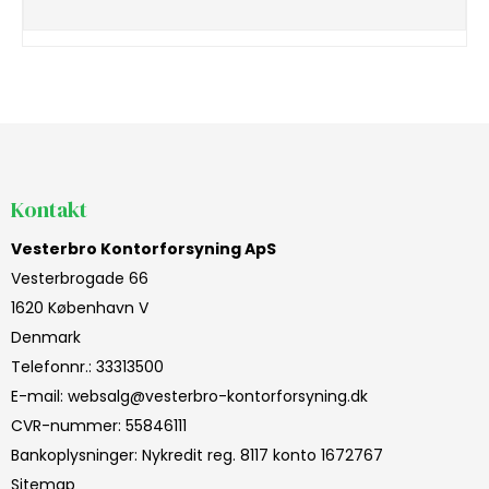
Kontakt
Vesterbro Kontorforsyning ApS
Vesterbrogade 66
1620 København V
Denmark
Telefonnr.
:
33313500
E-mail
:
websalg@vesterbro-kontorforsyning.dk
CVR-nummer
:
55846111
Bankoplysninger
:
Nykredit reg. 8117 konto 1672767
Sitemap