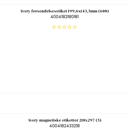
Avery forsendelsesetiket 199,6x143,5mm (600)
4004182180181
Avery magnetiske etiketter 210x297 (5)
4004182433218