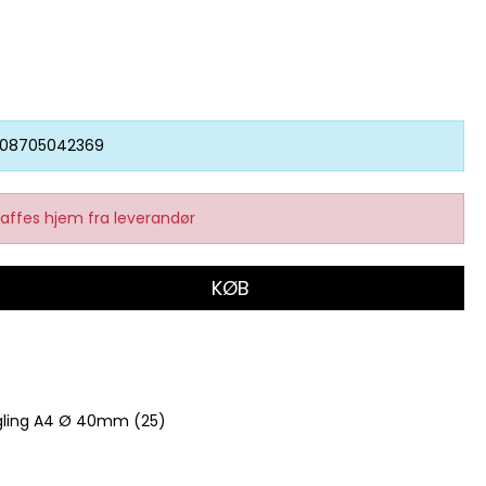
08705042369
affes hjem fra leverandør
KØB
egling A4 Ø 40mm (25)