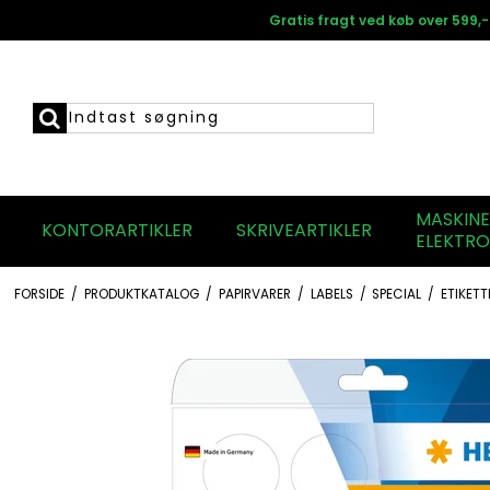
Gratis fragt ved køb over 599,-
MASKIN
KONTORARTIKLER
SKRIVEARTIKLER
ELEKTRO
FORSIDE
/
PRODUKTKATALOG
/
PAPIRVARER
/
LABELS
/
SPECIAL
/
ETIKET