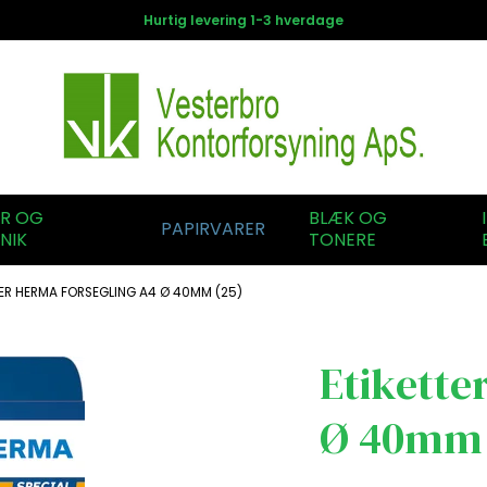
Hurtig levering 1-3 hverdage
ER OG
BLÆK OG
PAPIRVARER
NIK
TONERE
TER HERMA FORSEGLING A4 Ø 40MM (25)
Etikette
Ø 40mm 