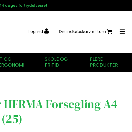
14 dages fortrydelsesret
Log ind
Din indkøbskurv er tom
IT OG
SKOLE OG
FLERE
ERGONOMI
FRITID
PRODUKTER
r HERMA Forsegling A4
(25)