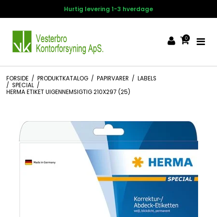
Hurtig levering 1-3 hverdage
0
FORSIDE
/
PRODUKTKATALOG
/
PAPIRVARER
/
LABELS
/
SPECIAL
/
HERMA ETIKET UIGENNEMSIGTIG 210X297 (25)