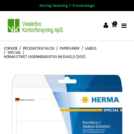
g 1-3 hverdage
14 dages fortry
0
FORSIDE
/
PRODUKTKATALOG
/
PAPIRVARER
/
LABELS
/
SPECIAL
/
HERMA ETIKET UIGENNEMSIGTIG 96,5X42,3 (300)