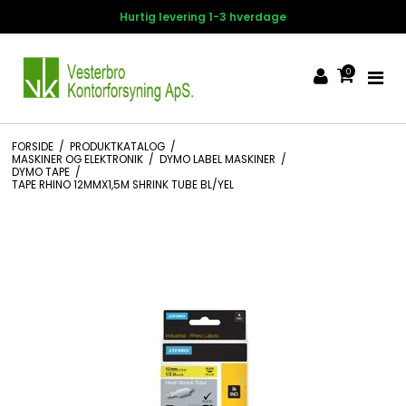
Hurtig levering 1-3 hverdage
0
FORSIDE
/
PRODUKTKATALOG
/
MASKINER OG ELEKTRONIK
/
DYMO LABEL MASKINER
/
DYMO TAPE
/
TAPE RHINO 12MMX1,5M SHRINK TUBE BL/YEL