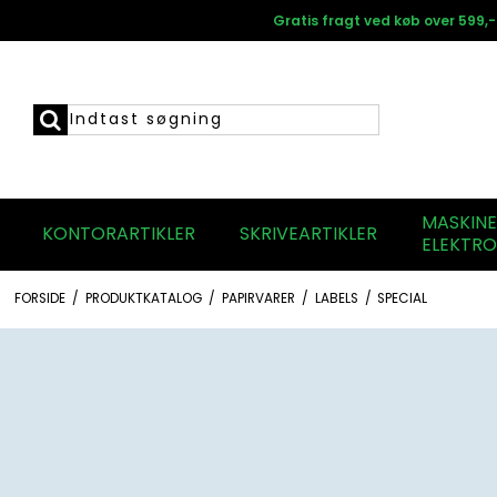
Gratis fragt ved køb over 599,-
MASKIN
KONTORARTIKLER
SKRIVEARTIKLER
ELEKTRO
FORSIDE
/
PRODUKTKATALOG
/
PAPIRVARER
/
LABELS
/
SPECIAL