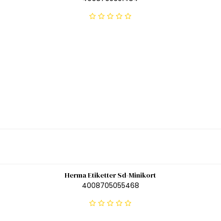
Herma Etiketter Sd-Minikort
4008705055468