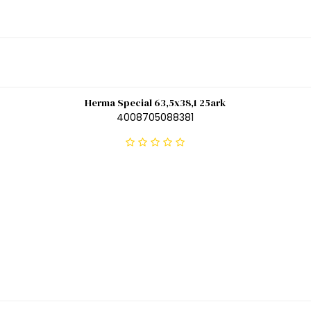
Herma Special 63,5x38,1 25ark
4008705088381