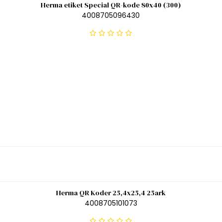
Herma etiket Special QR-kode 80x40 (300)
4008705096430
Herma QR Koder 25,4x25,4 25ark
4008705101073