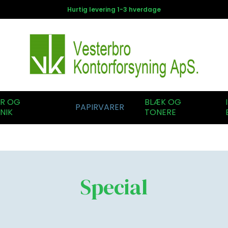
Hurtig levering 1-3 hverdage
ER OG
BLÆK OG
PAPIRVARER
NIK
TONERE
Special