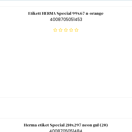
Etikett HERMA Special 99x67 n-orange
4008705051453
Herma etiket Special 210x297 neon gul (20)
4008705051484