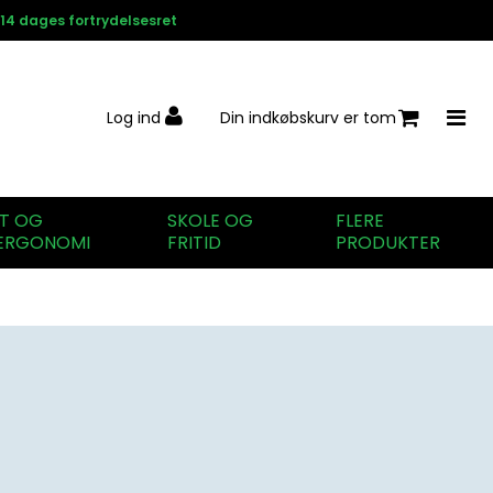
14 dages fortrydelsesret
Log ind
Din indkøbskurv er tom
IT OG
SKOLE OG
FLERE
ERGONOMI
FRITID
PRODUKTER