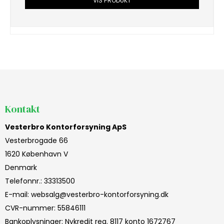
VIS PRODUKT
Kontakt
Vesterbro Kontorforsyning ApS
Vesterbrogade 66
1620 København V
Denmark
Telefonnr.
:
33313500
E-mail
:
websalg@vesterbro-kontorforsyning.dk
CVR-nummer
:
55846111
Bankoplysninger
:
Nykredit reg. 8117 konto 1672767