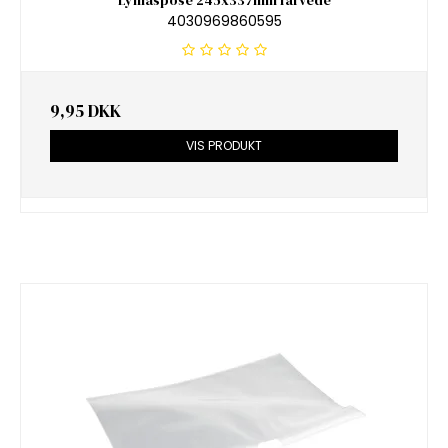
Lynlåspose 245x337mm farvede
4030969860595
9,95 DKK
VIS PRODUKT