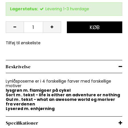
Lagerstatus:
Levering 1-3 hverdage
KØB
Tilføj til ønskeliste
Beskrivelse
Lynlåsposerne er i 4 forskellige farver med forskellige
motiver
lysgrøn m. flamigoer på cykel
Sort m . tekst - life is either an adventure or nothing
Gul m . tekst - what an awesome world og moriver
fra verdenen
Lyserød m. enhjørning
Specifikationer