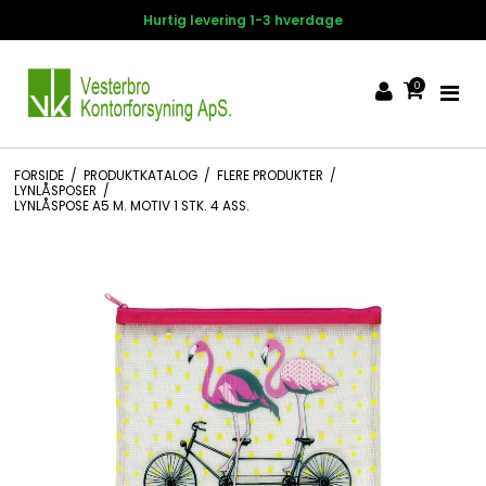
Hurtig levering 1-3 hverdage
0
FORSIDE
/
PRODUKTKATALOG
/
FLERE PRODUKTER
/
LYNLÅSPOSER
/
LYNLÅSPOSE A5 M. MOTIV 1 STK. 4 ASS.