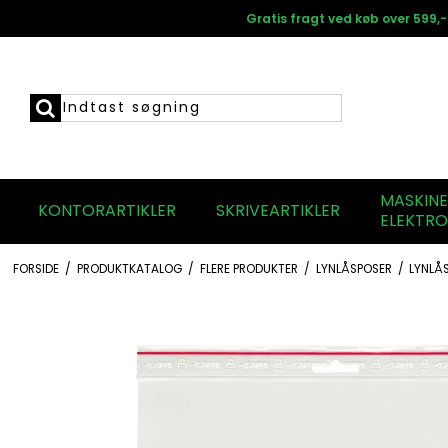
Gratis fragt ved køb over 599,-
MASKIN
KONTORARTIKLER
SKRIVEARTIKLER
ELEKTRO
FORSIDE
/
PRODUKTKATALOG
/
FLERE PRODUKTER
/
LYNLÅSPOSER
/
LYNLÅ