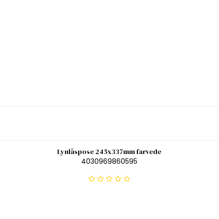
Lynlåspose 245x337mm farvede
4030969860595