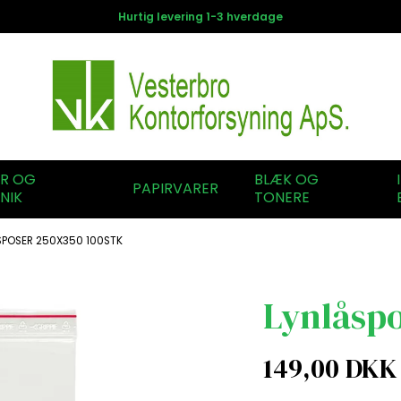
Hurtig levering 1-3 hverdage
ER OG
BLÆK OG
PAPIRVARER
NIK
TONERE
SPOSER 250X350 100STK
Lynlåspo
149,00 DKK