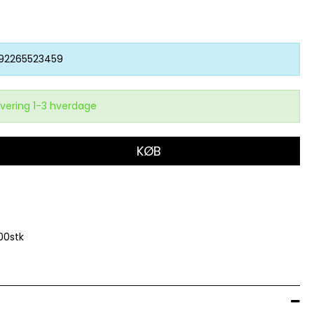
92265523459
vering 1-3 hverdage
KØB
00stk