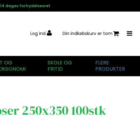
14 dages fortrydelsesret
Log ind
Din indkøbskurv er tom
IT OG
SKOLE OG
FLERE
ERGONOMI
FRITID
PRODUKTER
ser 250x350 100stk