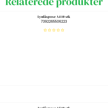
Relaterede produkter
Lynlåspose A4 10 stk
7392265506223
Lynlåspose A5 10 stk