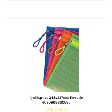
Lynlåspose 245x337mm farvede
4030969860595