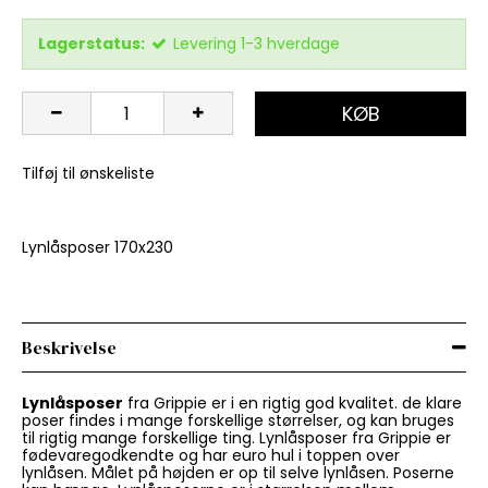
Lagerstatus:
Levering 1-3 hverdage
KØB
Tilføj til ønskeliste
Lynlåsposer 170x230
Beskrivelse
Lynlåsposer
fra Grippie er i en rigtig god kvalitet. de klare
poser findes i mange forskellige størrelser, og kan bruges
til rigtig mange forskellige ting. Lynlåsposer fra Grippie er
fødevaregodkendte og har euro hul i toppen over
lynlåsen. Målet på højden er op til selve lynlåsen. Poserne