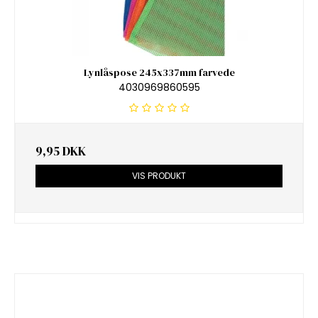
Lynlåspose 245x337mm farvede
4030969860595
9,95 DKK
VIS PRODUKT