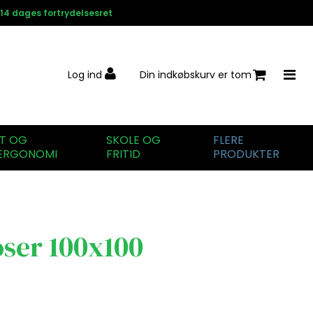
14 dages fortrydelsesret
Log ind
Din indkøbskurv er tom
IT OG
SKOLE OG
FLERE
ERGONOMI
FRITID
PRODUKTER
ser 100x100