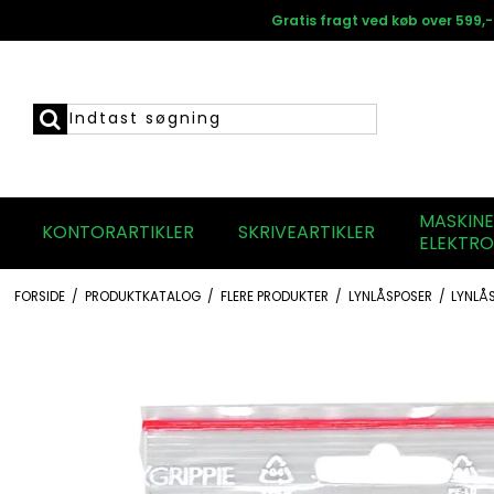
Gratis fragt ved køb over 599,-
MASKIN
KONTORARTIKLER
SKRIVEARTIKLER
ELEKTRO
FORSIDE
/
PRODUKTKATALOG
/
FLERE PRODUKTER
/
LYNLÅSPOSER
/
LYNLÅ