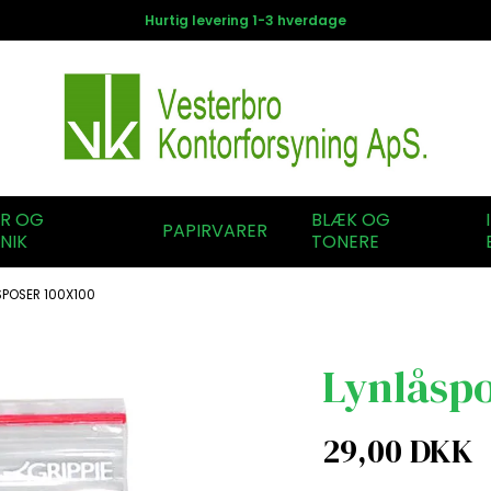
Hurtig levering 1-3 hverdage
ER OG
BLÆK OG
PAPIRVARER
NIK
TONERE
SPOSER 100X100
Lynlåspo
29,00 DKK