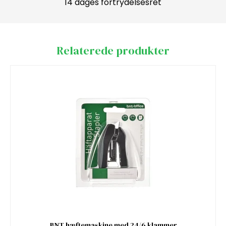
14 dages fortrydelsesret
Relaterede produkter
BNT hæftemaskine med 24/6 klammer