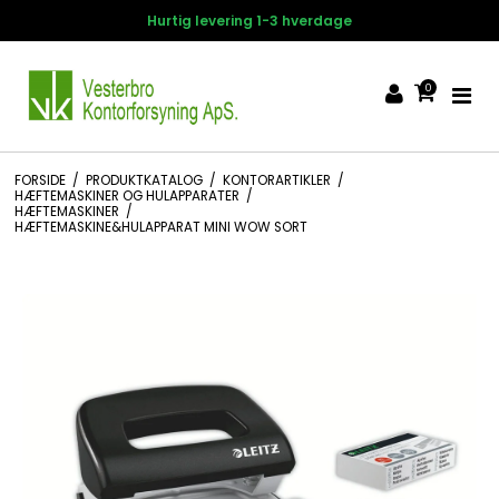
Hurtig levering 1-3 hverdage
0
FORSIDE
/
PRODUKTKATALOG
/
KONTORARTIKLER
/
HÆFTEMASKINER OG HULAPPARATER
/
HÆFTEMASKINER
/
HÆFTEMASKINE&HULAPPARAT MINI WOW SORT