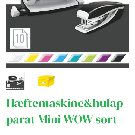
Hæftemaskine&hulap
parat Mini WOW sort