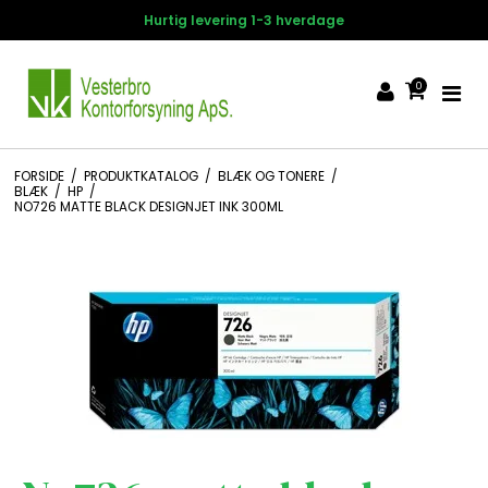
Hurtig levering 1-3 hverdage
0
FORSIDE
/
PRODUKTKATALOG
/
BLÆK OG TONERE
/
BLÆK
/
HP
/
NO726 MATTE BLACK DESIGNJET INK 300ML