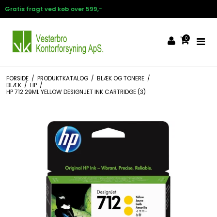
Hurtig levering 1-3 hverdage
0
FORSIDE
/
PRODUKTKATALOG
/
BLÆK OG TONERE
/
BLÆK
/
HP
/
HP 712 29ML YELLOW DESIGNJET INK CARTRIDGE (3)