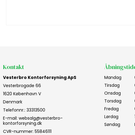
Kontakt
Åbningstid
Vesterbro Kontorforsyning ApS
Mandag
Tirsdag
Vesterbrogade 66
Onsdag
1620 København V
Torsdag
Denmark
Fredag
Telefonnr.
:
33313500
Lørdag
E-mail
:
websalg@vesterbro-
kontorforsyning.dk
Søndag
CVR-nummer
:
55846111