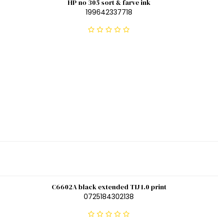
HP no 305 sort & farve ink
199642337718
C6602A black extended TIJ 1.0 print
0725184302138