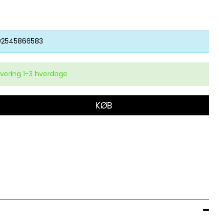
92545866583
vering 1-3 hverdage
KØB