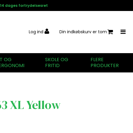
14 dages fortrydelsesret
Log ind
Din indkøbskurv er tom
IT OG
SKOLE OG
FLERE
ERGONOMI
FRITID
PRODUKTER
3 XL Yellow