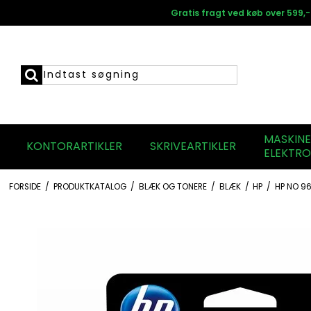
Gratis fragt ved køb over 599,-
MASKIN
KONTORARTIKLER
SKRIVEARTIKLER
ELEKTRO
FORSIDE
/
PRODUKTKATALOG
/
BLÆK OG TONERE
/
BLÆK
/
HP
/
HP NO 96