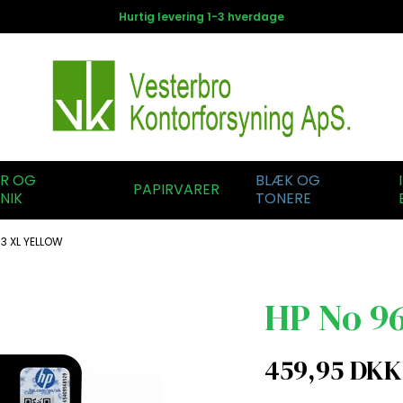
Hurtig levering 1-3 hverdage
ER OG
BLÆK OG
PAPIRVARER
NIK
TONERE
3 XL YELLOW
HP No 96
459,95 DKK