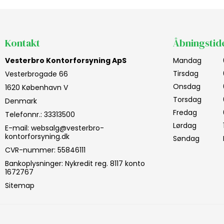
Kontakt
Åbningstid
Vesterbro Kontorforsyning ApS
Mandag
Tirsdag
Vesterbrogade 66
Onsdag
1620 København V
Torsdag
Denmark
Fredag
Telefonnr.
:
33313500
Lørdag
E-mail
:
websalg@vesterbro-
kontorforsyning.dk
Søndag
CVR-nummer
:
55846111
Bankoplysninger
:
Nykredit reg. 8117 konto
1672767
Sitemap