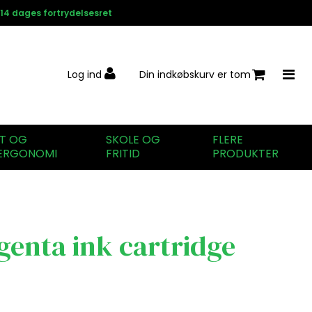
14 dages fortrydelsesret
Log ind
Din indkøbskurv er tom
IT OG
SKOLE OG
FLERE
ERGONOMI
FRITID
PRODUKTER
enta ink cartridge