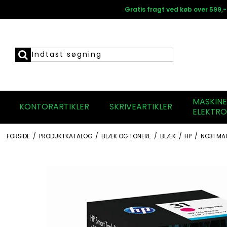
Gratis fragt ved køb over 599,-
MASKIN
KONTORARTIKLER
SKRIVEARTIKLER
ELEKTRO
FORSIDE
/
PRODUKTKATALOG
/
BLÆK OG TONERE
/
BLÆK
/
HP
/
NO31 MA