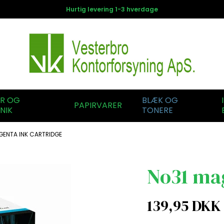
Hurtig levering 1-3 hverdage
ER OG
BLÆK OG
PAPIRVARER
NIK
TONERE
GENTA INK CARTRIDGE
No31 mag
139,95 DKK