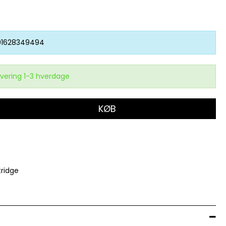
91628349494
vering 1-3 hverdage
KØB
tridge